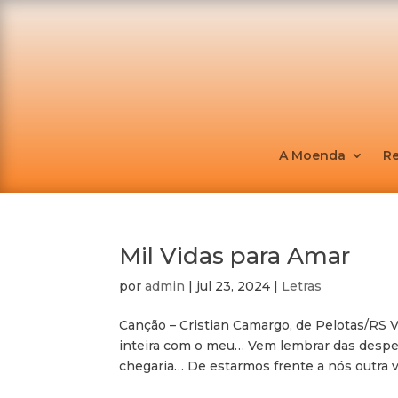
A Moenda
R
Mil Vidas para Amar
por
admin
|
jul 23, 2024
|
Letras
Canção – Cristian Camargo, de Pelotas/RS V
inteira com o meu… Vem lembrar das desped
chegaria… De estarmos frente a nós outra ve