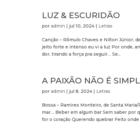
LUZ & ESCURIDÃO
por
admin
|
jul 10, 2024
|
Letras
Canção – Rômulo Chaves e Nilton Júnior, d
jeito forte e intenso eu vi a luz Por onde, 
dor, tirando a força pra seguir… Se...
A PAIXÃO NÃO É SIM
por
admin
|
jul 8, 2024
|
Letras
Bossa – Ramires Monteiro, de Santa Maria/
mar… Beber em algum bar Sem saber por qu
for o coração Querendo quebrar Feito onde 