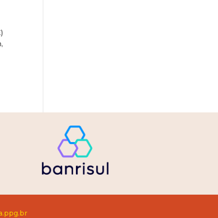
)
,
a.ppg.br