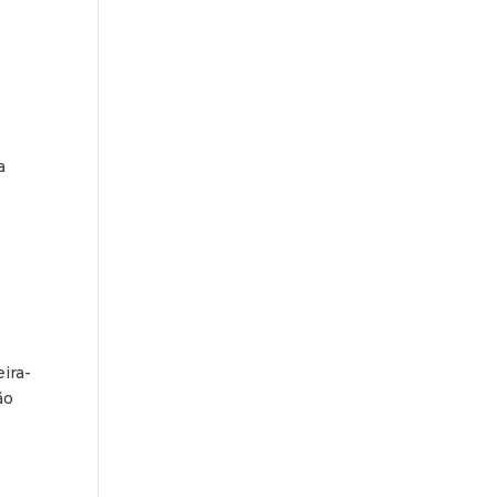
m
a
ira-
ão