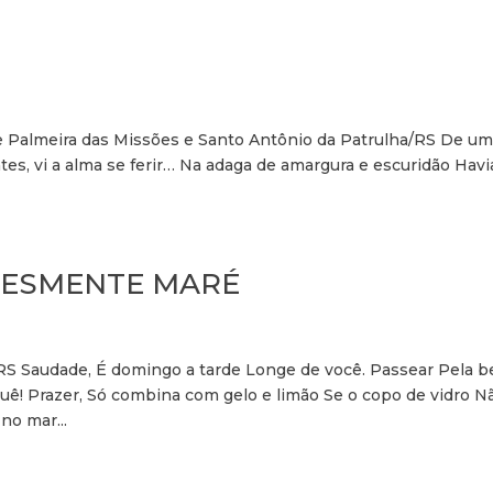
e Palmeira das Missões e Santo Antônio da Patrulha/RS De u
antes, vi a alma se ferir… Na adaga de amargura e escuridão Havi
PLESMENTE MARÉ
RS Saudade, É domingo a tarde Longe de você. Passear Pela be
ê! Prazer, Só combina com gelo e limão Se o copo de vidro N
no mar...