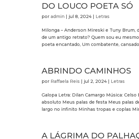
DO LOUCO POETA SÓ
por
admin
|
jul 8, 2024
|
Letras
Milonga – Anderson Mireski e Tuny Brum, d
de um antigo retrato? Quem sou eu mesmo, 
poeta encantado, Um combatente, cansado D
ABRINDO CAMINHOS
por
Raffaela Reis
|
jul 2, 2024
|
Letras
Galopa Letra: Dilan Camargo Música: Celso
absoluto Meus palas de festa Meus palas de
largo no infinito Minhas tropas e coplas Min
A LÁGRIMA DO PALHA