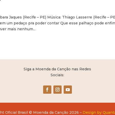
bara Jaques (Recife – PE) Música: Thiago Lasserre (Recife – PE
 Nem um pedaço pra poder contar Que esse palhaço pode enfim
uver mais nenhum...
Siga a Moenda da Canção nas Redes
Sociais:
ht Oficial Brasil © Moenda da Canção 2026 –
Design by Quant