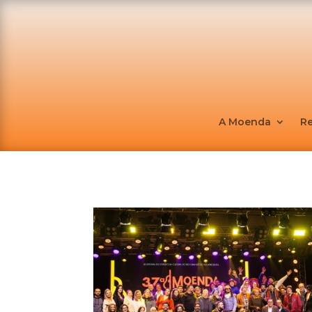
A Moenda
R