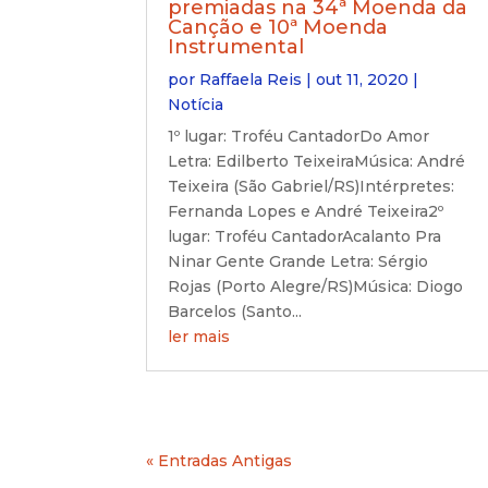
premiadas na 34ª Moenda da
Canção e 10ª Moenda
Instrumental
por
Raffaela Reis
|
out 11, 2020
|
Notícia
1º lugar: Troféu CantadorDo Amor
Letra: Edilberto TeixeiraMúsica: André
Teixeira (São Gabriel/RS)Intérpretes:
Fernanda Lopes e André Teixeira2º
lugar: Troféu CantadorAcalanto Pra
Ninar Gente Grande Letra: Sérgio
Rojas (Porto Alegre/RS)Música: Diogo
Barcelos (Santo...
ler mais
« Entradas Antigas