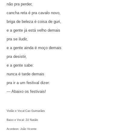
não pra perder,
cancha reta é pra cavalo novo,
briga de beleza é coisa de guri,
e a gente já está velho demais
pra se iludir,
e a gente ainda é moço demais
pra desistir,
e a gente sabe:
nunca é tarde demais
pra ir a um festival dizer:
— Abaixo os festivais!
Violão e Vocal:Cao Guimarães
Baixo e Vocal: Zé Natálo
Acordeon: João Vicente