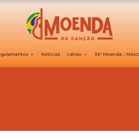
egulamentos
Notícias
Letras
39ª Moenda :: Músic