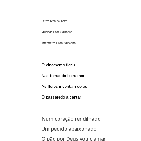
Letra: Ivan da Terra
Música: Elton Saldanha
Intérprete: Elton Saldanha
O cinamomo floriu
Nas terras da beira mar
As flores inventam cores
O passaredo a cantar
Num coração rendilhado
Um pedido apaixonado
O pão por Deus vou clamar