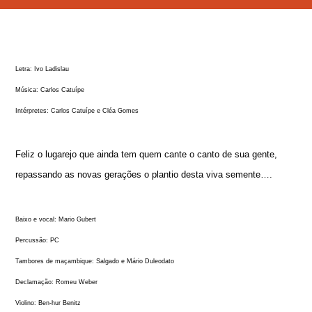
Letra: Ivo Ladislau
Música: Carlos Catuípe
Intérpretes: Carlos Catuípe e Cléa Gomes
Feliz o lugarejo que ainda tem quem cante o canto de sua gente,
repassando as novas gerações o plantio desta viva semente….
Baixo e vocal: Mario Gubert
Percussão: PC
Tambores de maçambique: Salgado e Mário Duleodato
Declamação: Romeu Weber
Violino: Ben-hur Benitz