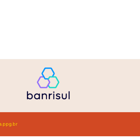
a.ppg.br