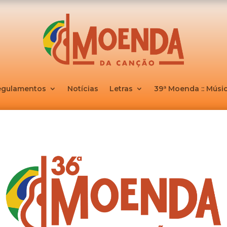
egulamentos
Notícias
Letras
39ª Moenda :: Músic