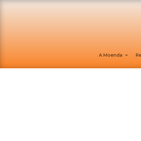
A Moenda
R