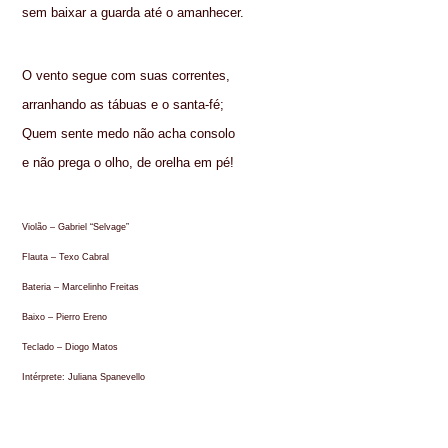
sem baixar a guarda até o amanhecer.
O vento segue com suas correntes,
arranhando as tábuas e o santa-fé;
Quem sente medo não acha consolo
e não prega o olho, de orelha em pé!
Violão – Gabriel “Selvage”
Flauta – Texo Cabral
Bateria – Marcelinho Freitas
Baixo – Pierro Ereno
Teclado – Diogo Matos
Intérprete: Juliana Spanevello