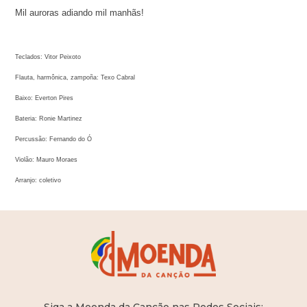
Mil auroras adiando mil manhãs!
Teclados: Vitor Peixoto
Flauta, harmônica, zampoña: Texo Cabral
Baixo: Everton Pires
Bateria: Ronie Martinez
Percussão: Fernando do Ó
Violão: Mauro Moraes
Arranjo: coletivo