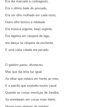
Era dia marcado a contragosto,
Era o último baile do povoado,
Era um olho molhado em cada rosto,
Outro olho festivo e rebelado.
Era música urgente, beijo urgente,
Era lágrima em véspera de lago,
era dança na véspera da enchente,
E uma caita calada era pecado.
O gaiteiro parou, alvoreceu,
Mas que dia teria luz igual,
Ao olhar que rodava em frente ao meu,
E a paixão que explodiu noutro casal.
Quando as coxas mestiças de Jandira,
Se enredaram em coxas mais febris,
Houve juras eternas de mentira,