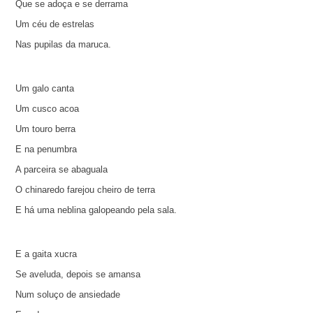
Que se adoça e se derrama
Um céu de estrelas
Nas pupilas da maruca.
Um galo canta
Um cusco acoa
Um touro berra
E na penumbra
A parceira se abaguala
O chinaredo farejou cheiro de terra
E há uma neblina galopeando pela sala.
E a gaita xucra
Se aveluda, depois se amansa
Num soluço de ansiedade