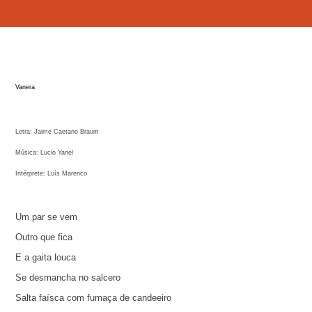
Vanera
Letra: Jaime Caetano Braum
Música: Lucio Yanel
Intérprete: Luís Marenco
Um par se vem
Outro que fica
E a gaita louca
Se desmancha no salcero
Salta faísca com fumaça de candeeiro