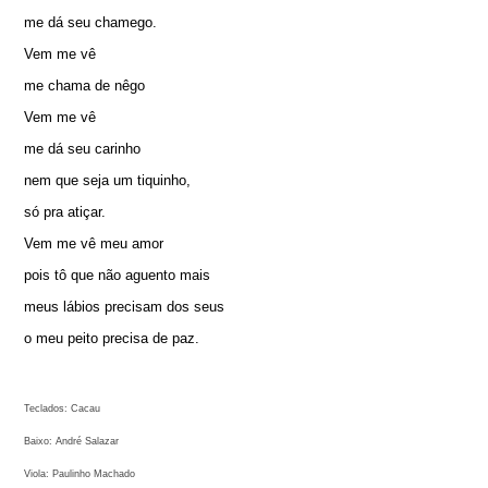
me dá seu chamego.
Vem me vê
me chama de nêgo
Vem me vê
me dá seu carinho
nem que seja um tiquinho,
só pra atiçar.
Vem me vê meu amor
pois tô que não aguento mais
meus lábios precisam dos seus
o meu peito precisa de paz.
Teclados: Cacau
Baixo: André Salazar
Viola: Paulinho Machado