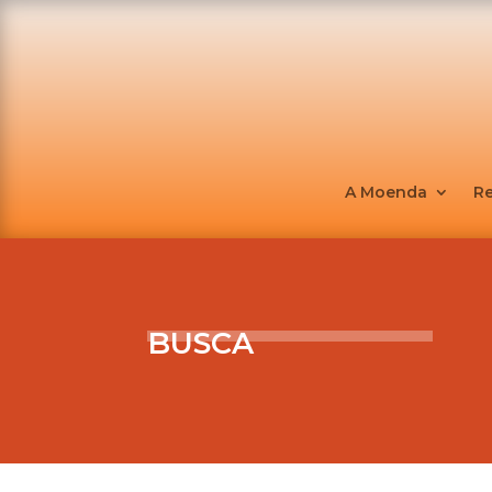
A Moenda
R
BUSCA