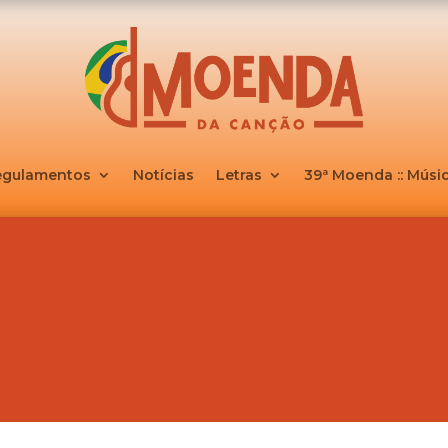
egulamentos
Notícias
Letras
39ª Moenda :: Músic