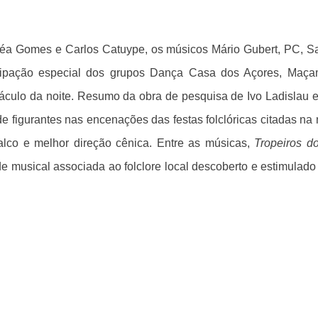
éa Gomes e Carlos Catuype, os músicos Mário Gubert, PC, Sal
ipação especial dos grupos Dança Casa dos Açores, Maçam
culo da noite. Resumo da obra de pesquisa de Ivo Ladislau e
e figurantes nas encenações das festas folclóricas citadas n
lco e melhor direção cênica. Entre as músicas,
Tropeiros d
ade musical associada ao folclore local descoberto e estimulad