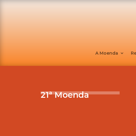
A Moenda
R
21ª Moenda