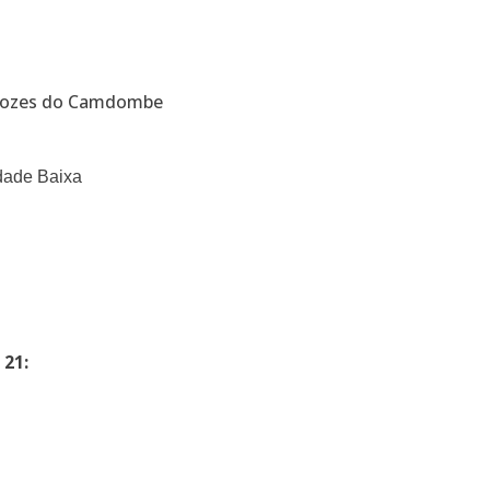
 Vozes do Camdombe
dade Baixa
 21: