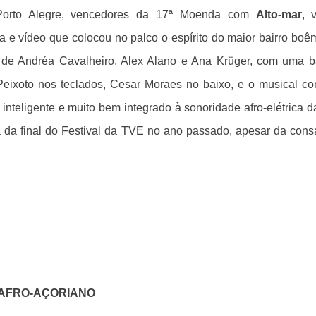
Porto Alegre, vencedores da 17ª Moenda com
Alto-mar
, 
a e vídeo que colocou no palco o espírito do maior bairro boê
ica de Andréa Cavalheiro, Alex Alano e Ana Krüger, com uma 
Peixoto nos teclados, Cesar Moraes no baixo, e o musical co
inteligente e muito bem integrado à sonoridade afro-elétrica
a da final do Festival da TVE no ano passado, apesar da cons
FRO-AÇORIANO