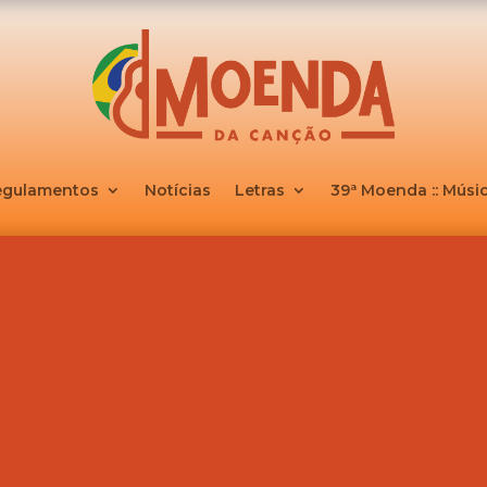
egulamentos
Notícias
Letras
39ª Moenda :: Músic